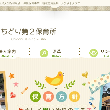
福祉法人旭光福祉会｜体験保育事業｜地域交流活動｜おひさまクラブ