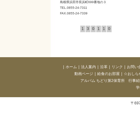
島根県浜田市長浜町699番地の３
TEL.0855-24-7311
FAX.0855-24-7339
1
3
0
1
1
0
|
ホーム
|
法人案内
|
沿革
|
リンク
|
お問い
動画ページ
|
給食のお部屋
|
☆おしら
アルバム ちどり第2保育所 行事紹
学
〒69