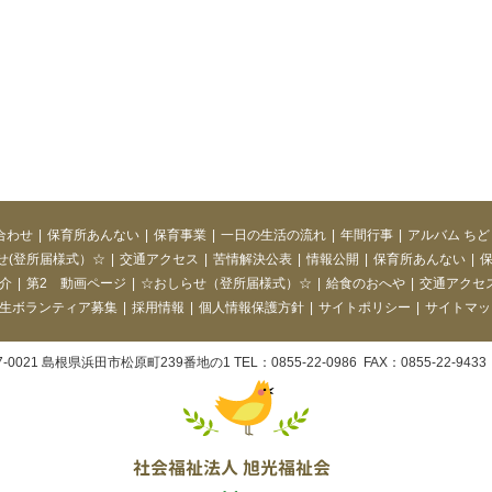
合わせ
|
保育所あんない
|
保育事業
|
一日の生活の流れ
|
年間行事
|
アルバム ち
せ(登所届様式）☆
|
交通アクセス
|
苦情解決公表
|
情報公開
|
保育所あんない
|
介
|
第2 動画ページ
|
☆おしらせ（登所届様式）☆
|
給食のおへや
|
交通アクセ
生ボランティア募集
|
採用情報
|
個人情報保護方針
|
サイトポリシー
|
サイトマッ
7-0021 島根県浜田市松原町239番地の1 TEL：0855-22-0986 FAX：0855-22-9433