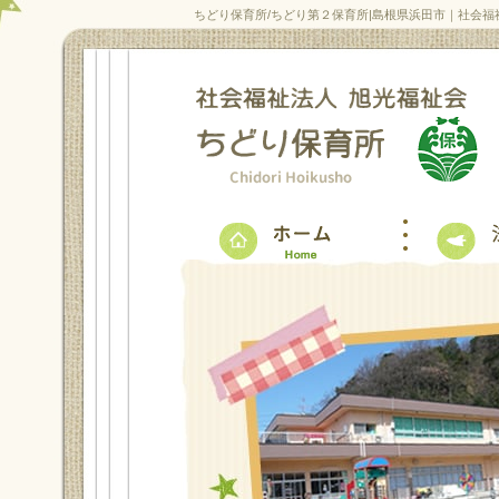
ちどり保育所/ちどり第２保育所|島根県浜田市｜社会