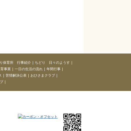
どり保育所 行事紹介
|
ちどり 日々のようす
|
保育事業
|
一日の生活の流れ
|
年間行事
|
ス
|
苦情解決公表
|
おひさまクラブ
|
プ
|